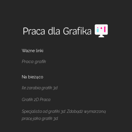
Ważne linki
Praca grafik
Na bieżąco
Ile zarabia grafik 3d
Grafik 2D Praca
Specjalista od grafiki 3d: Zdobądź wymarzoną
pracę jako grafik 3d.