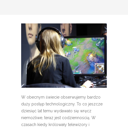
W obecnym świecie obserwujemy bardzo
duży postęp technologiczny. To co jeszcze
dziesięć lat temu wydawało się wręcz
niemożliwe, teraz jest codziennością. W
czasach kiedy królowały telewizory i