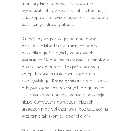
monitory kineskopowe, nikt nawet nie
wyobrażał sobie, ze za kilka lat nie będzie już
kineskopów a telewizor będzie miał zaledwie
parę centymetrów grubości.
Kiedyś aby zagrać w grę komputerową,
czekało się kilkadziesiąt minut na odczyt
dyskietki a grafika była tylko w dwóch
wymiarach. W obecnych czasach technologia
poszła tak do przodu, że grafika w grach
komputerowych mało różni się od świata
rzeczywistego.
Praca grafika
w tym zakresie
odbywa się na nowoczesnych programach
jak i również komputery i konsole posiadają
nieporównywalną do wcześniejszych
urządzeń moc obliczeniową, pozwalająca na
wczytanie tak skomplikowanej grafiki.
Graficy gier komputerowych muszą