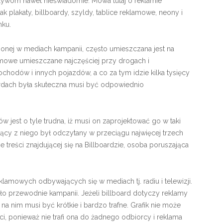
pływom nawet nieświadomie. Mowa tutaj o reklamie
ak plakaty, billboardy, szyldy, tablice reklamowe, neony i
nku.
onej w mediach kampanii, często umieszczana jest na
lamowe umieszczane najczęściej przy drogach i
mochodów i innych pojazdów, a co za tym idzie kilka tysięcy
ardach była skuteczna musi być odpowiednio
w jest o tyle trudna, iż musi on zaprojektować go w taki
nący z niego był odczytany w przeciągu najwięcej trzech
treści znajdującej się na Billboardzie, osoba poruszająca
amowych odbywających się w mediach tj. radiu i telewizji.
sło przewodnie kampanii. Jeżeli billboard dotyczy reklamy
a nim musi być krótkie i bardzo trafne. Grafik nie może
ci, ponieważ nie trafi ona do żadnego odbiorcy i reklama