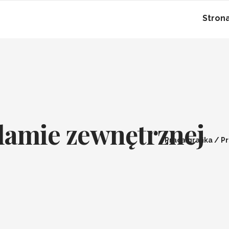
Stron
klamie zewnętrznej
Praca grafika
/
Pr