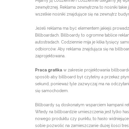
Mijamy ją codziennie i codziennie ulegamy jej w
zewnętrznej. Reklama zewnętrzna to nośniki takie j
wszelkie nośniki znajdujące się na zewnątrz budy
Jeżeli reklama ma być elementem jakiejś prowadz
Billboardach. Billboardy to ogromne tablice rek
autostradach. Codziennie mija je kilka tysięcy sa
odbiorców. Aby reklama znajdująca się na billbo
zaprojektowana.
Praca grafika
w zakresie projektowania billboardó
sposób aby billboard był czytelny a przekaz pły
sekund, ponieważ tyle zazwyczaj ma na odczytanie 
się samochodem.
Billboardy są doskonałym wsparciem kampanii rekl
Wtedy na billboardzie umieszczenia jest tylko ha
nowego produktu czy punktu, to hasło widniejące n
sobie pozwolić na zamieszczanie dużej ilości treś