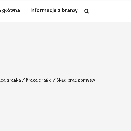
a główna
Informacje z branży
ca grafika
/
Praca grafik
/
Skąd brać pomysły