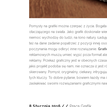
Pomysły na grafiki można czerpać z życia. Bogata 
otaczającego na świata. Jako grafik doskonale w
niemoc wychodzę do ludzi, na łono natury. Ładu
też na dane zadanie popatrzeć z pozycji innej o
poczynania mogę odkryć inne rozwiązanie.
Grafi
reklamowych muszą umieć wyjść poza format ale i
reklamy. Przekaz graficzny jest w obecnych czasac
jakiś projekt podoba się nam, nie oznacza iż jest 
skierowany. Pomysł, oryginalny, ciekawy, intrygują
tych kluczy. To dobre pytanie, bowiem każdy ma 
zaskakiwać swoimi rozwiązaniami graficznymi nawe
8 Stycznia 2016
Praca Grafik