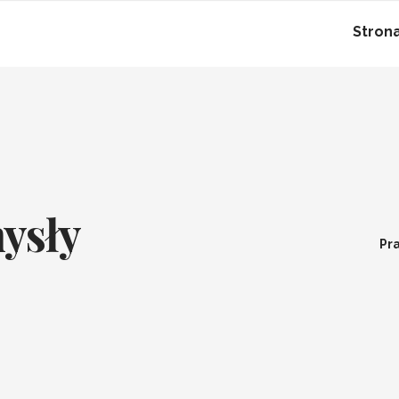
Stron
ysły
Pra