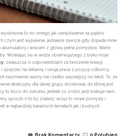
wyobraźnia to nic innego jak uwrażliwienie na piękno
iem czym jest wypalenie, jednakże zawsze gdy dopada mnie
ję akumulatory i wracam z głową pełna pomysłów. Warto
soby. Wcielając się w widza obserwującego z boku moje
cy
, zwłaszcza ci odpowiedzialni za tworzenie kreacji
 spojrzeć na reklamę i swoja praca z pozycji odbiorcy
h niezmiernie ważny nie rzadko ważniejszy niż tekst. To, że
równie atrakcyjny dla danej grupy docelowej, do której jest
cy to klucz do sukcesu, jednak co zrobić jeśli brakuje nam
inny sposób n to by znaleźć wciąż to nowe pomysły i
t w najbardziej banalnych tematach jak i trudnych.
Brak Komentarzy
0 Polubień