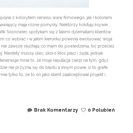
spójna z kolorytem serwisu www firmowego, jak i kolorami
mawiający maja różne pomysły. Niektórzy hołdują ksywie
rafik Sosnowiec spotykam się z takimi dylematami klientów
om co wybrać i w jakim kierunku powinna ewoluować wizja
 i nie zawsze słuchają co mam do powiedzenia, bo przecież
j. Niestety muszę ulec, skoro ktoś płaci i żąda, jednak
 denerwuje mnie to, że moja reputacja cierpi na tym, gdyż
ędzie nie przyzna się do błędu a innym powie, iż to grafik
ie tylko to, że to on jako klient zaakceptował projekt i
Brak Komentarzy
0 Polubień