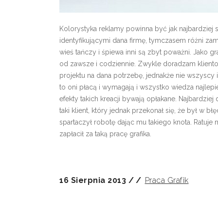
Kolorystyka reklamy powinna być jak najbardziej 
identyfikującymi dana firmę, tymczasem różni za
wieś tańczy i śpiewa inni są zbyt poważni. Jako g
od zawsze i codziennie. Zwykle doradzam klient
projektu na dana potrzebę, jednakże nie wszyscy
to oni płacą i wymagają i wszystko wiedza najlepie
efekty takich kreacji bywają opłakane. Najbardziej
taki klient, który jednak przekonał się, że był w bł
spartaczył robotę dając mu takiego knota. Ratuje mn
zapłacił za taką pracę grafika.
16 Sierpnia 2013
Praca Grafik