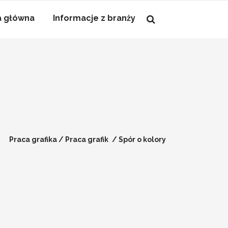
a główna
Informacje z branży
Praca grafika
/
Praca grafik
/
Spór o kolory