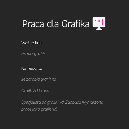
Ważne linki
Praca grafik
Na bieżąco
Ile zarabia grafik 3d
Grafik 2D Praca
Specjalista od grafiki 3d: Zdobądź wymarzoną
pracę jako grafik 3d.