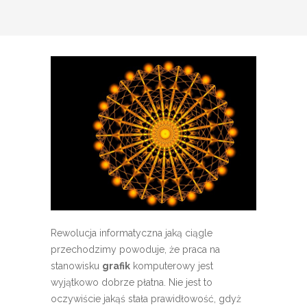
Rewolucja informatyczna jaką ciągle
przechodzimy powoduje, że praca na
stanowisku
grafik
komputerowy jest
wyjątkowo dobrze płatna. Nie jest to
oczywiście jakąś stała prawidłowość, gdyż